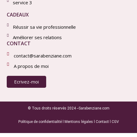
service 3
CADEAUX
Réussir sa vie professionnelle
Améliorer ses relations
CONTACT
contact@sarabenziane.com
A propos de moi
Ecrivez-moi
© Tous droits réservés 2024 --Sarabenziane.com
Politique de confidentialité
l
Mentions légales
l
Contact
l
CGV