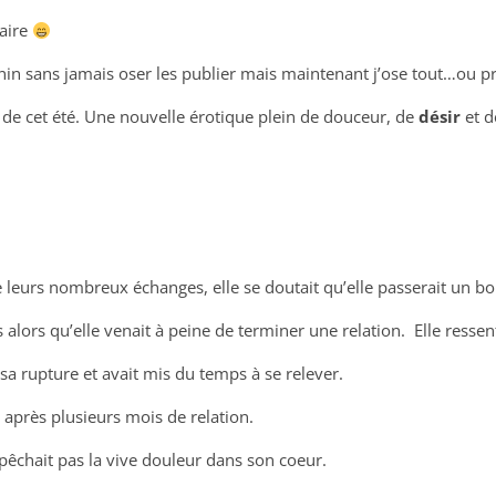
faire
inin sans jamais oser les publier mais maintenant j’ose tout…ou p
 de cet été. Une nouvelle érotique plein de douceur, de
désir
et d
 de leurs nombreux échanges, elle se doutait qu’elle passerait u
 alors qu’elle venait à peine de terminer une relation. Elle ressent
ès sa rupture et avait mis du temps à se relever.
u après plusieurs mois de relation.
empêchait pas la vive douleur dans son coeur.