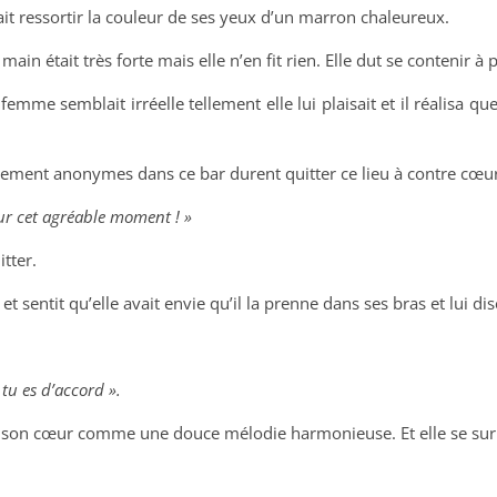
ait ressortir la couleur de ses yeux d’un marron chaleureux.
main était très forte mais elle n’en fit rien. E
lle dut se contenir à
e femme semblait irréelle tellement elle lui plaisait et il réalisa 
lement anonymes dans ce bar durent quitter ce lieu à contre cœur
our cet agréable moment ! »
itter.
d et sentit qu’elle avait envie qu’il la prenne dans ses bras et lui di
 tu es d’accord ».
ns son cœur comme une douce mélodie harmonieuse. Et elle se surp