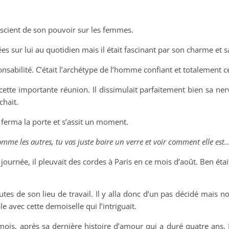
scient de son pouvoir sur les femmes.
ées sur lui au quotidien mais il était fascinant par son charme et 
onsabilité. C’était l’archétype de l’homme confiant et totalement c
 cette importante réunion. Il dissimulait parfaitement bien sa ner
chait.
, ferma la porte et s’assit un moment.
mme les autres, tu vas juste boire un verre et voir comment elle est
journée, il pleuvait des cordes à Paris en ce mois d’août. Ben éta
utes de son lieu de travail. Il y alla donc d’un pas décidé mais non 
e avec cette demoiselle qui l’intriguait.
s mois, après sa dernière histoire d’amour qui a duré quatre
ans. 