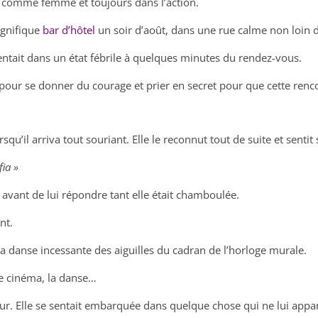
e comme femme et toujours dans l’action.
agnifique
bar d’hôtel
un soir d’août, dans une rue calme non loin d
entait dans un état fébrile à quelques minutes du rendez-vous.
pour se donner du courage et prier en secret pour que cette renco
orsqu’il arriva tout souriant. Elle le reconnut tout de suite et senti
ia »
s avant de lui répondre tant elle était chamboulée.
nt.
la danse incessante des aiguilles du cadran de l’horloge murale.
le cinéma, la danse…
tour. Elle se sentait embarquée dans quelque chose qui ne lui appar