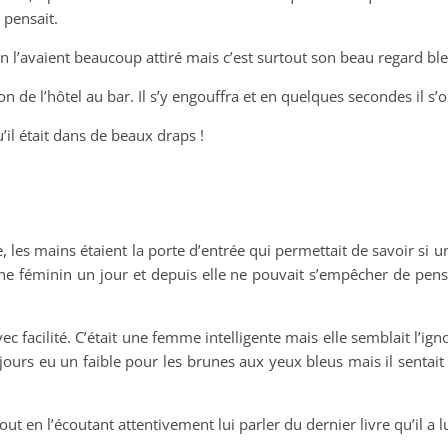
l pensait.
tion l’avaient beaucoup attiré mais c’est surtout son beau regard ble
 de l’hôtel au bar. Il s’y engouffra et en quelques secondes il s’ou
u’il était dans de beaux draps !
les mains étaient la porte d’entrée qui permettait de savoir si un
zine féminin un jour et depuis elle ne pouvait s’empêcher de pens
avec facilité. C’était une femme intelligente mais elle semblait l’ign
oujours eu un faible pour les brunes aux yeux bleus mais il sentai
tout en l’écoutant attentivement lui parler du dernier livre qu’il a l