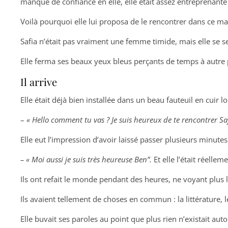
manque de confiance en elle, elle était assez entreprenant
Voilà pourquoi elle lui proposa de le rencontrer dans ce m
S
afia n’était pas vraiment une femme timide, mais elle se s
Elle ferma ses beaux yeux bleus perçants de temps à autre 
Il arrive
Elle était déjà bien installée dans un beau fauteuil en cuir l
–
« Hello comment tu vas ? Je suis heureux de te rencontrer Saf
Elle eut l’impression d’avoir laissé passer plusieurs minute
– « Moi aussi je suis très heureuse Ben”.
Et elle l’était réelleme
Ils ont refait le monde pendant des heures, ne voyant plus 
Ils avaient tellement de choses en commun : la littérature, 
Elle buvait ses paroles au point que plus rien n’existait au