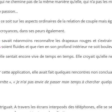
un qui ne chemine pas de la même manière qu’elle, qui n’a pas les
de passion…
e ce soit sur les aspects ordinaires de la relation de couple mais
s croyances, dans ses peurs également.
savait néanmoins reconnaître les drapeaux rouges et s’extraire
s
soient fluides et que rien en son profond intérieur ne soit boul
lle sentait encore vive de temps en temps. Elle croyait qu’elle ne
sur cette application, elle avait fait quelques rencontres non conclua
 j’arrête », « Je n’ai pas envie de passer mon temps à chercher qu
guait. A travers les écrans interposés des téléphones, elle se sen